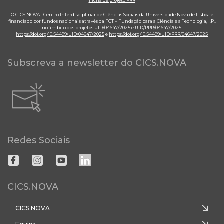
Ficha de projeto PRR
O CICS.NOVA - Centro Interdisciplinar de Ciências Sociais da Universidade Nova de Lisboa é
financiado por fundos nacionais através da FCT – Fundação para a Ciência e a Tecnologia, I.P.,
no âmbito dos projetos UID/04647/2025 e UID/PRR/04647/2025.
https://doi.org/10.54499/UID/04647/2025
e
https://doi.org/10.54499/UID/PRR/04647/2025
Subscreva a newsletter do CICS.NOVA
Redes Sociais
CICS.NOVA
CICS.NOVA