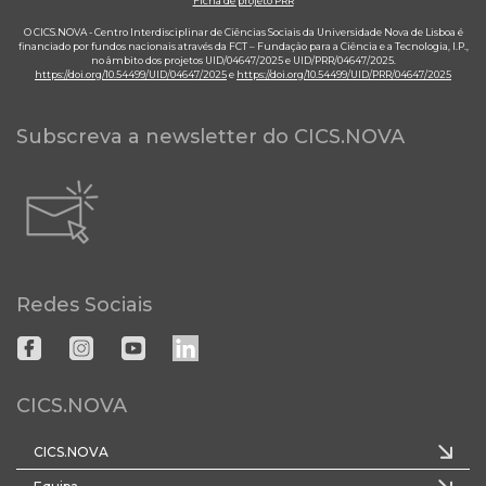
Ficha de projeto PRR
O CICS.NOVA - Centro Interdisciplinar de Ciências Sociais da Universidade Nova de Lisboa é
financiado por fundos nacionais através da FCT – Fundação para a Ciência e a Tecnologia, I.P.,
no âmbito dos projetos UID/04647/2025 e UID/PRR/04647/2025.
https://doi.org/10.54499/UID/04647/2025
e
https://doi.org/10.54499/UID/PRR/04647/2025
Subscreva a newsletter do CICS.NOVA
Redes Sociais
CICS.NOVA
CICS.NOVA