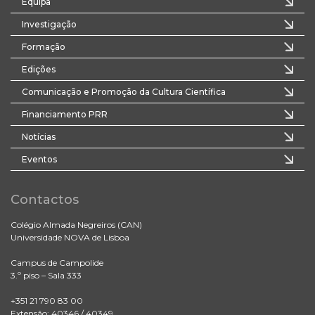
Equipa
Investigação
Formação
Edições
Comunicação e Promoção da Cultura Científica
Financiamento PRR
Notícias
Eventos
Contactos
Colégio Almada Negreiros (CAN)
Universidade NOVA de Lisboa
Campus de Campolide
3.º piso – Sala 333
+351 21 790 83 00
Extensão: 40346 / 40349