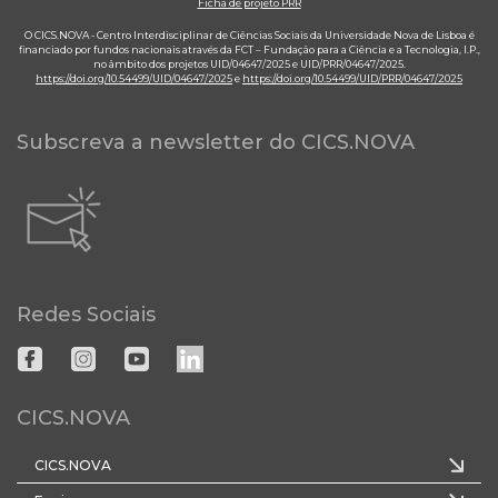
Ficha de projeto PRR
O CICS.NOVA - Centro Interdisciplinar de Ciências Sociais da Universidade Nova de Lisboa é
financiado por fundos nacionais através da FCT – Fundação para a Ciência e a Tecnologia, I.P.,
no âmbito dos projetos UID/04647/2025 e UID/PRR/04647/2025.
https://doi.org/10.54499/UID/04647/2025
e
https://doi.org/10.54499/UID/PRR/04647/2025
Subscreva a newsletter do CICS.NOVA
Redes Sociais
CICS.NOVA
CICS.NOVA