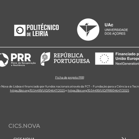
Ficha de projeto PRR
e Nova de Lisboa é financiado por fundos nacionais através da FCT – Fundação para a Ciência e a Tecn
https://doi.org/10.54499/UID/04647/2025
e
https://doi.org/10.54499/UID/PRR/04647/2025
CICS.NOVA