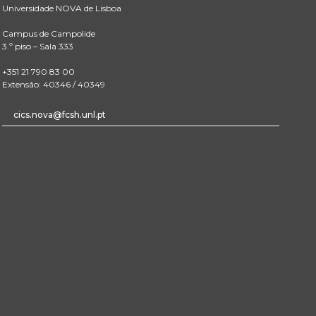
Universidade NOVA de Lisboa
Campus de Campolide
3.º piso – Sala 333
+351 21 790 83 00
Extensão: 40346 / 40349
cics.nova@fcsh.unl.pt