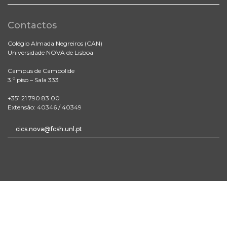
Contactos
Colégio Almada Negreiros (CAN)
Universidade NOVA de Lisboa
Campus de Campolide
3.º piso – Sala 333
+351 21 790 83 00
Extensão: 40346 / 40349
cics.nova@fcsh.unl.pt