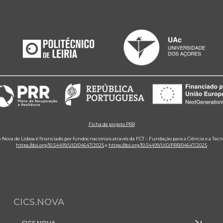
Ficha de projeto PRR
e Nova de Lisboa é financiado por fundos nacionais através da FCT – Fundação para a Ciência e a Tecn
https://doi.org/10.54499/UID/04647/2025
e
https://doi.org/10.54499/UID/PRR/04647/2025
CICS.NOVA