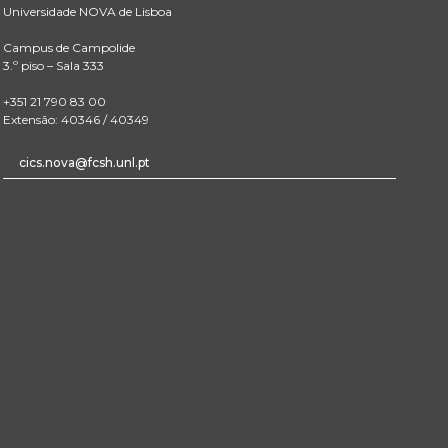
Universidade NOVA de Lisboa
Campus de Campolide
3.º piso – Sala 333
+351 21 790 83 00
Extensão: 40346 / 40349
cics.nova@fcsh.unl.pt