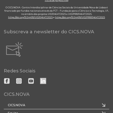
Ficha de projeto PRR
O CICS.NOVA - Centro Interdisciplinar de Ciências Sociais da Universidade Nova de Lisboa é
financiado por fundos nacionais através da FCT – Fundação para a Ciência e a Tecnologia, I.P.,
no âmbito dos projetos UID/04647/2025 e UID/PRR/04647/2025.
https://doi.org/10.54499/UID/04647/2025
e
https://doi.org/10.54499/UID/PRR/04647/2025
Subscreva a newsletter do CICS.NOVA
Redes Sociais
CICS.NOVA
CICS.NOVA