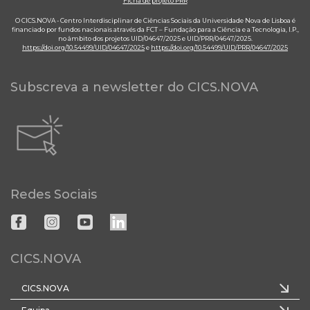
Ficha de projeto PRR
O CICS.NOVA - Centro Interdisciplinar de Ciências Sociais da Universidade Nova de Lisboa é
financiado por fundos nacionais através da FCT – Fundação para a Ciência e a Tecnologia, I.P.,
no âmbito dos projetos UID/04647/2025 e UID/PRR/04647/2025.
https://doi.org/10.54499/UID/04647/2025
e
https://doi.org/10.54499/UID/PRR/04647/2025
Subscreva a newsletter do CICS.NOVA
Redes Sociais
CICS.NOVA
CICS.NOVA