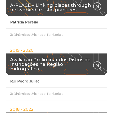
A-PLACE – Linking places through
networked artistic practices
Patrícia Pereira
3: Dinâmicas Urbanas e Territoriais
2019 - 2020
Avaliação Preliminar dos Riscos de
Inundações na Região
Hidrográfica…
Rui Pedro Julião
3: Dinâmicas Urbanas e Territoriais
2018 - 2022