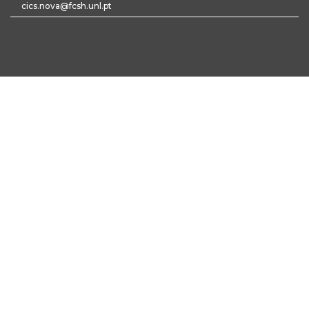
cics.nova@fcsh.unl.pt