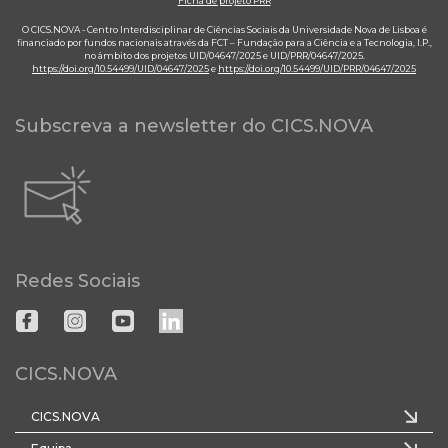
Ficha de projeto PRR
O CICS.NOVA - Centro Interdisciplinar de Ciências Sociais da Universidade Nova de Lisboa é
financiado por fundos nacionais através da FCT – Fundação para a Ciência e a Tecnologia, I.P.,
no âmbito dos projetos UID/04647/2025 e UID/PRR/04647/2025.
https://doi.org/10.54499/UID/04647/2025
e
https://doi.org/10.54499/UID/PRR/04647/2025
Subscreva a newsletter do CICS.NOVA
Redes Sociais
CICS.NOVA
CICS.NOVA