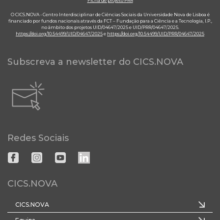
Ficha de projeto PRR
O CICS.NOVA - Centro Interdisciplinar de Ciências Sociais da Universidade Nova de Lisboa é
financiado por fundos nacionais através da FCT – Fundação para a Ciência e a Tecnologia, I.P.,
no âmbito dos projetos UID/04647/2025 e UID/PRR/04647/2025.
https://doi.org/10.54499/UID/04647/2025
e
https://doi.org/10.54499/UID/PRR/04647/2025
Subscreva a newsletter do CICS.NOVA
Redes Sociais
CICS.NOVA
CICS.NOVA