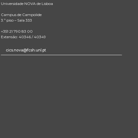
Universidade NOVA de Lisboa
Campus de Campolide
3.º piso – Sala 333
+351 21 790 83 00
Extensão: 40346 / 40349
cics.nova@fcsh.unl.pt