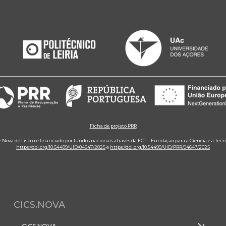
Ficha de projeto PRR
e Nova de Lisboa é financiado por fundos nacionais através da FCT – Fundação para a Ciência e a Tecn
https://doi.org/10.54499/UID/04647/2025
e
https://doi.org/10.54499/UID/PRR/04647/2025
CICS.NOVA