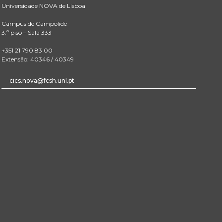
Universidade NOVA de Lisboa
Campus de Campolide
3.º piso – Sala 333
+351 21 790 83 00
Extensão: 40346 / 40349
cics.nova@fcsh.unl.pt