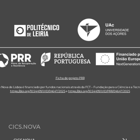
Ficha de projeto PRR
e Nova de Lisboa é financiado por fundos nacionais através da FCT – Fundação para a Ciência e a Tecn
https://doi.org/10.54499/UID/04647/2025
e
https://doi.org/10.54499/UID/PRR/04647/2025
CICS.NOVA