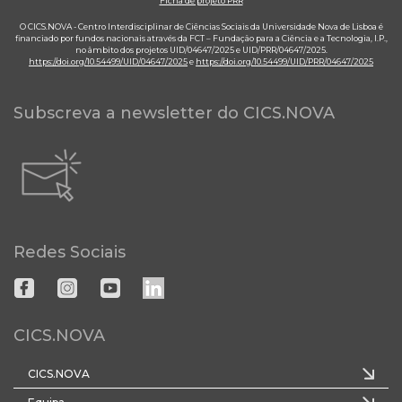
Ficha de projeto PRR
O CICS.NOVA - Centro Interdisciplinar de Ciências Sociais da Universidade Nova de Lisboa é
financiado por fundos nacionais através da FCT – Fundação para a Ciência e a Tecnologia, I.P.,
no âmbito dos projetos UID/04647/2025 e UID/PRR/04647/2025.
https://doi.org/10.54499/UID/04647/2025
e
https://doi.org/10.54499/UID/PRR/04647/2025
Subscreva a newsletter do CICS.NOVA
Redes Sociais
CICS.NOVA
CICS.NOVA