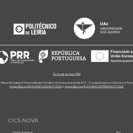
Ficha de projeto PRR
e Nova de Lisboa é financiado por fundos nacionais através da FCT – Fundação para a Ciência e a Tecn
https://doi.org/10.54499/UID/04647/2025
e
https://doi.org/10.54499/UID/PRR/04647/2025
CICS.NOVA