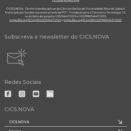
Ficha de projeto PRR
O CICS.NOVA - Centro Interdisciplinar de Ciências Sociais da Universidade Nova de Lisboa é
financiado por fundos nacionais através da FCT – Fundação para a Ciência e a Tecnologia, I.P.,
no âmbito dos projetos UID/04647/2025 e UID/PRR/04647/2025.
https://doi.org/10.54499/UID/04647/2025
e
https://doi.org/10.54499/UID/PRR/04647/2025
Subscreva a newsletter do CICS.NOVA
Redes Sociais
CICS.NOVA
CICS.NOVA