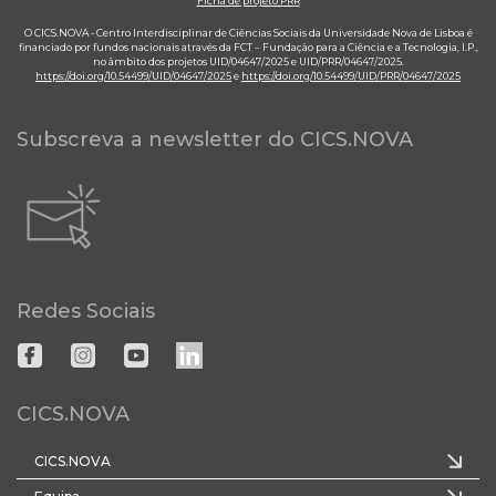
Ficha de projeto PRR
O CICS.NOVA - Centro Interdisciplinar de Ciências Sociais da Universidade Nova de Lisboa é
financiado por fundos nacionais através da FCT – Fundação para a Ciência e a Tecnologia, I.P.,
no âmbito dos projetos UID/04647/2025 e UID/PRR/04647/2025.
https://doi.org/10.54499/UID/04647/2025
e
https://doi.org/10.54499/UID/PRR/04647/2025
Subscreva a newsletter do CICS.NOVA
Redes Sociais
CICS.NOVA
CICS.NOVA