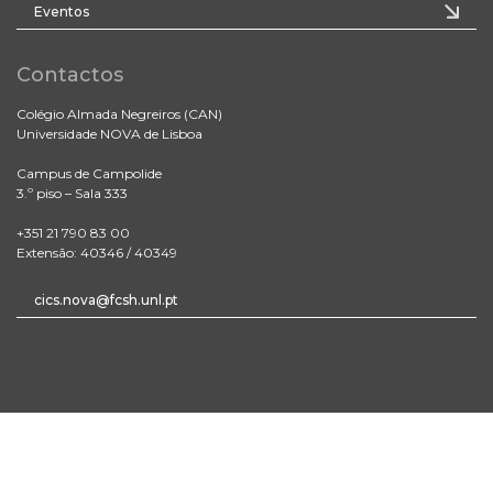
Eventos
Contactos
Colégio Almada Negreiros (CAN)
Universidade NOVA de Lisboa
Campus de Campolide
3.º piso – Sala 333
+351 21 790 83 00
Extensão: 40346 / 40349
cics.nova@fcsh.unl.pt