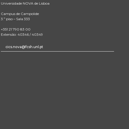
Universidade NOVA de Lisboa
Campus de Campolide
3.º piso – Sala 333
+351 21 790 83 00
Extensão: 40346 / 40349
cics.nova@fcsh.unl.pt