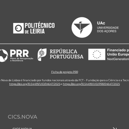
Ficha de projeto PRR
e Nova de Lisboa é financiado por fundos nacionais através da FCT – Fundação para a Ciência e a Tecn
https://doi.org/10.54499/UID/04647/2025
e
https://doi.org/10.54499/UID/PRR/04647/2025
CICS.NOVA