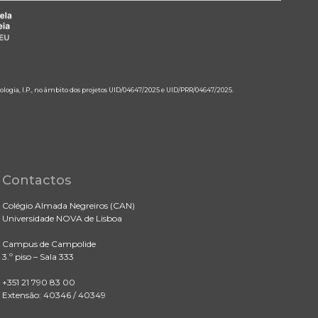
ologia, I.P., no âmbito dos projetos UID/04647/2025 e UID/PRR/04647/2025.
Contactos
Colégio Almada Negreiros (CAN)
Universidade NOVA de Lisboa
Campus de Campolide
3.º piso – Sala 333
+351 21 790 83 00
Extensão: 40346 / 40349