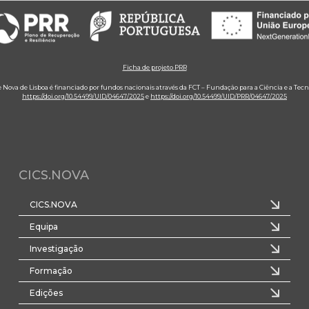
Ficha de projeto PRR
e Nova de Lisboa é financiado por fundos nacionais através da FCT – Fundação para a Ciência e a Tecn
https://doi.org/10.54499/UID/04647/2025
e
https://doi.org/10.54499/UID/PRR/04647/2025
CICS.NOVA
CICS.NOVA
Equipa
Investigação
Formação
Edições