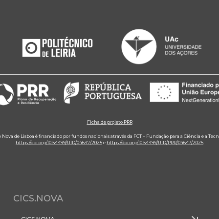
Ficha de projeto PRR
e Nova de Lisboa é financiado por fundos nacionais através da FCT – Fundação para a Ciência e a Tecn
https://doi.org/10.54499/UID/04647/2025
e
https://doi.org/10.54499/UID/PRR/04647/2025
CICS.NOVA