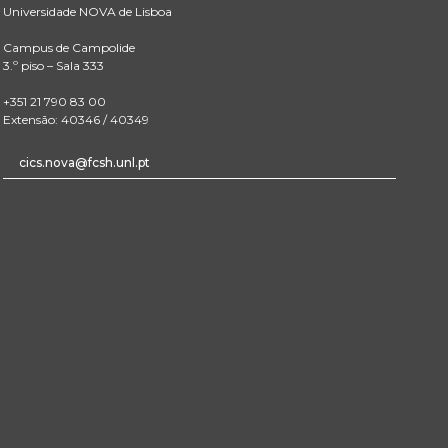
Universidade NOVA de Lisboa
Campus de Campolide
3.º piso – Sala 333
+351 21 790 83 00
Extensão: 40346 / 40349
cics.nova@fcsh.unl.pt