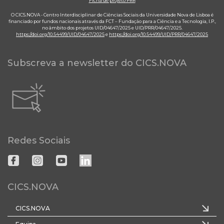
Ficha de projeto PRR
O CICS.NOVA - Centro Interdisciplinar de Ciências Sociais da Universidade Nova de Lisboa é
financiado por fundos nacionais através da FCT – Fundação para a Ciência e a Tecnologia, I.P.,
no âmbito dos projetos UID/04647/2025 e UID/PRR/04647/2025.
https://doi.org/10.54499/UID/04647/2025
e
https://doi.org/10.54499/UID/PRR/04647/2025
Subscreva a newsletter do CICS.NOVA
Redes Sociais
CICS.NOVA
CICS.NOVA