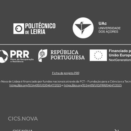
Ficha de projeto PRR
e Nova de Lisboa é financiado por fundos nacionais através da FCT – Fundação para a Ciência e a Tecn
https://doi.org/10.54499/UID/04647/2025
e
https://doi.org/10.54499/UID/PRR/04647/2025
CICS.NOVA