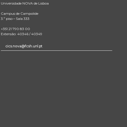
Universidade NOVA de Lisboa
Campus de Campolide
3.º piso – Sala 333
+351 21 790 83 00
Extensão: 40346 / 40349
cics.nova@fcsh.unl.pt