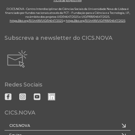
Ficha de projeto PRR
O CICS.NOVA - Centro Interdisciplinar de Ciências Sociais da Universidade Nova de Lisboa é
financiado por fundos nacionais através da FCT – Fundação para a Ciência e a Tecnologia, I.P.,
no âmbito dos projetos UID/04647/2025 e UID/PRR/04647/2025.
https://doi.org/10.54499/UID/04647/2025
e
https://doi.org/10.54499/UID/PRR/04647/2025
Subscreva a newsletter do CICS.NOVA
Redes Sociais
CICS.NOVA
CICS.NOVA