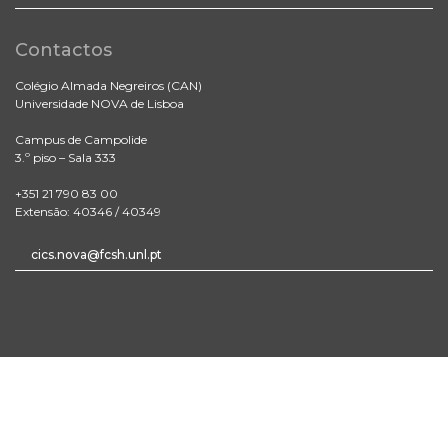
Contactos
Colégio Almada Negreiros (CAN)
Universidade NOVA de Lisboa
Campus de Campolide
3.º piso – Sala 333
+351 21 790 83 00
Extensão: 40346 / 40349
cics.nova@fcsh.unl.pt