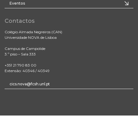
Eventos
Contactos
Colégio Almada Negreiros (CAN)
Universidade NOVA de Lisboa
Campus de Campolide
3.º piso – Sala 333
+351 21 790 83 00
Extensão: 40346 / 40349
cics.nova@fcsh.unl.pt