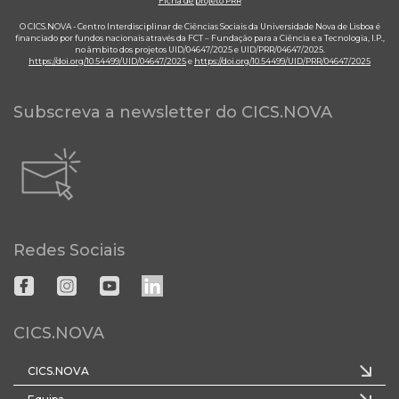
Ficha de projeto PRR
O CICS.NOVA - Centro Interdisciplinar de Ciências Sociais da Universidade Nova de Lisboa é
financiado por fundos nacionais através da FCT – Fundação para a Ciência e a Tecnologia, I.P.,
no âmbito dos projetos UID/04647/2025 e UID/PRR/04647/2025.
https://doi.org/10.54499/UID/04647/2025
e
https://doi.org/10.54499/UID/PRR/04647/2025
Subscreva a newsletter do CICS.NOVA
Redes Sociais
CICS.NOVA
CICS.NOVA