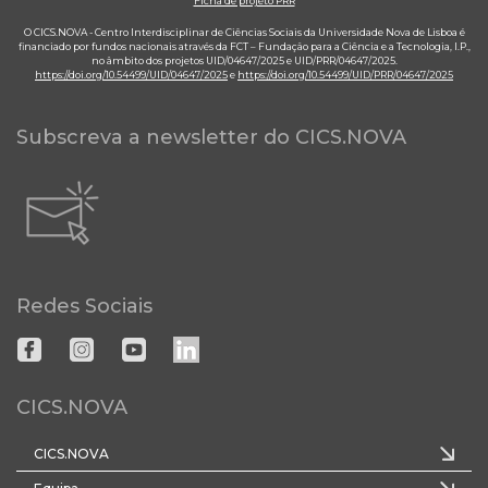
Ficha de projeto PRR
O CICS.NOVA - Centro Interdisciplinar de Ciências Sociais da Universidade Nova de Lisboa é
financiado por fundos nacionais através da FCT – Fundação para a Ciência e a Tecnologia, I.P.,
no âmbito dos projetos UID/04647/2025 e UID/PRR/04647/2025.
https://doi.org/10.54499/UID/04647/2025
e
https://doi.org/10.54499/UID/PRR/04647/2025
Subscreva a newsletter do CICS.NOVA
Redes Sociais
CICS.NOVA
CICS.NOVA