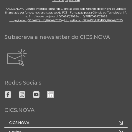
Ficha de projeto PRR
O CICS.NOVA - Centro Interdisciplinar de Ciências Sociais da Universidade Nova de Lisboa é
financiado por fundos nacionais através da FCT – Fundação para a Ciência e a Tecnologia, I.P.,
no âmbito dos projetos UID/04647/2025 e UID/PRR/04647/2025.
https://doi.org/10.54499/UID/04647/2025
e
https://doi.org/10.54499/UID/PRR/04647/2025
Subscreva a newsletter do CICS.NOVA
Redes Sociais
CICS.NOVA
CICS.NOVA