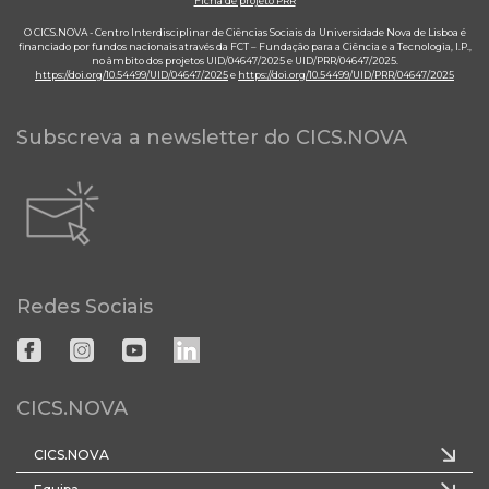
Ficha de projeto PRR
O CICS.NOVA - Centro Interdisciplinar de Ciências Sociais da Universidade Nova de Lisboa é
financiado por fundos nacionais através da FCT – Fundação para a Ciência e a Tecnologia, I.P.,
no âmbito dos projetos UID/04647/2025 e UID/PRR/04647/2025.
https://doi.org/10.54499/UID/04647/2025
e
https://doi.org/10.54499/UID/PRR/04647/2025
Subscreva a newsletter do CICS.NOVA
Redes Sociais
CICS.NOVA
CICS.NOVA