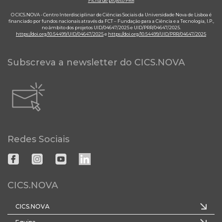
Ficha de projeto PRR
O CICS.NOVA - Centro Interdisciplinar de Ciências Sociais da Universidade Nova de Lisboa é
financiado por fundos nacionais através da FCT – Fundação para a Ciência e a Tecnologia, I.P.,
no âmbito dos projetos UID/04647/2025 e UID/PRR/04647/2025.
https://doi.org/10.54499/UID/04647/2025
e
https://doi.org/10.54499/UID/PRR/04647/2025
Subscreva a newsletter do CICS.NOVA
Redes Sociais
CICS.NOVA
CICS.NOVA