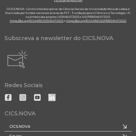
Ficha de projeto PRR
O CICS.NOVA - Centro Interdisciplinar de Ciências Sociais da Universidade Nova de Lisboa é
financiado por fundos nacionais através da FCT – Fundação para a Ciência e a Tecnologia, I.P.,
no âmbito dos projetos UID/04647/2025 e UID/PRR/04647/2025.
https://doi.org/10.54499/UID/04647/2025
e
https://doi.org/10.54499/UID/PRR/04647/2025
Subscreva a newsletter do CICS.NOVA
Redes Sociais
CICS.NOVA
CICS.NOVA