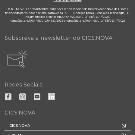
Ficha de projeto PRR
O CICS.NOVA - Centro Interdisciplinar de Ciências Sociais da Universidade Nova de Lisboa é
financiado por fundos nacionais através da FCT – Fundação para a Ciência e a Tecnologia, I.P.,
no âmbito dos projetos UID/04647/2025 e UID/PRR/04647/2025.
https://doi.org/10.54499/UID/04647/2025
e
https://doi.org/10.54499/UID/PRR/04647/2025
Subscreva a newsletter do CICS.NOVA
Redes Sociais
CICS.NOVA
CICS.NOVA