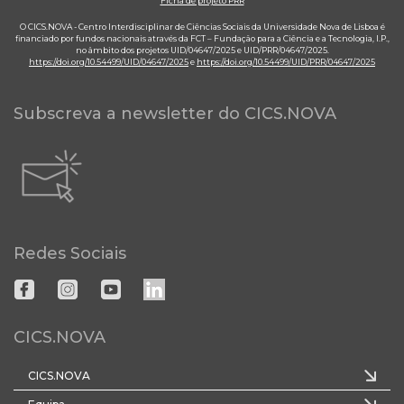
Ficha de projeto PRR
O CICS.NOVA - Centro Interdisciplinar de Ciências Sociais da Universidade Nova de Lisboa é
financiado por fundos nacionais através da FCT – Fundação para a Ciência e a Tecnologia, I.P.,
no âmbito dos projetos UID/04647/2025 e UID/PRR/04647/2025.
https://doi.org/10.54499/UID/04647/2025
e
https://doi.org/10.54499/UID/PRR/04647/2025
Subscreva a newsletter do CICS.NOVA
Redes Sociais
CICS.NOVA
CICS.NOVA