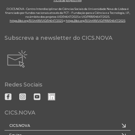
Ficha de projeto PRR
O CICS.NOVA - Centro Interdisciplinar de Ciências Sociais da Universidade Nova de Lisboa é
financiado por fundos nacionais através da FCT – Fundação para a Ciência e a Tecnologia, I.P.,
no âmbito dos projetos UID/04647/2025 e UID/PRR/04647/2025.
https://doi.org/10.54499/UID/04647/2025
e
https://doi.org/10.54499/UID/PRR/04647/2025
Subscreva a newsletter do CICS.NOVA
Redes Sociais
CICS.NOVA
CICS.NOVA