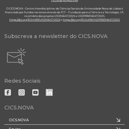
Ficha de projeto PRR
O CICS.NOVA - Centro Interdisciplinar de Ciências Sociais da Universidade Nova de Lisboa é
financiado por fundos nacionais através da FCT – Fundação para a Ciência e a Tecnologia, I.P.,
no âmbito dos projetos UID/04647/2025 e UID/PRR/04647/2025.
https://doi.org/10.54499/UID/04647/2025
e
https://doi.org/10.54499/UID/PRR/04647/2025
Subscreva a newsletter do CICS.NOVA
Redes Sociais
CICS.NOVA
CICS.NOVA