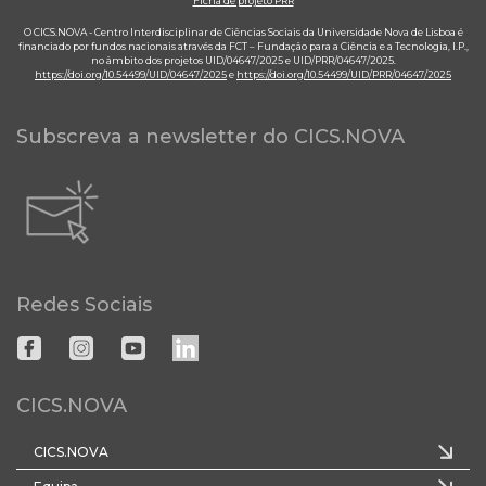
Ficha de projeto PRR
O CICS.NOVA - Centro Interdisciplinar de Ciências Sociais da Universidade Nova de Lisboa é
financiado por fundos nacionais através da FCT – Fundação para a Ciência e a Tecnologia, I.P.,
no âmbito dos projetos UID/04647/2025 e UID/PRR/04647/2025.
https://doi.org/10.54499/UID/04647/2025
e
https://doi.org/10.54499/UID/PRR/04647/2025
Subscreva a newsletter do CICS.NOVA
Redes Sociais
CICS.NOVA
CICS.NOVA