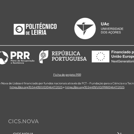
Ficha de projeto PRR
e Nova de Lisboa é financiado por fundos nacionais através da FCT – Fundação para a Ciência e a Tecn
https://doi.org/10.54499/UID/04647/2025
e
https://doi.org/10.54499/UID/PRR/04647/2025
CICS.NOVA