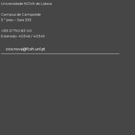
Universidade NOVA de Lisboa
Campus de Campolide
3.º piso – Sala 333
+351 21 790 83 00
Extensão: 40346 / 40349
cics.nova@fcsh.unl.pt