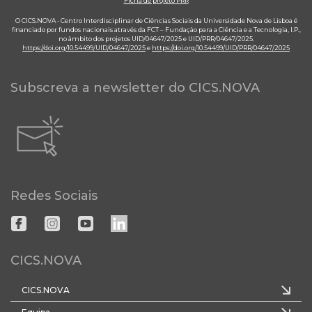
Ficha de projeto PRR
O CICS.NOVA - Centro Interdisciplinar de Ciências Sociais da Universidade Nova de Lisboa é
financiado por fundos nacionais através da FCT – Fundação para a Ciência e a Tecnologia, I.P.,
no âmbito dos projetos UID/04647/2025 e UID/PRR/04647/2025.
https://doi.org/10.54499/UID/04647/2025
e
https://doi.org/10.54499/UID/PRR/04647/2025
Subscreva a newsletter do CICS.NOVA
Redes Sociais
CICS.NOVA
CICS.NOVA