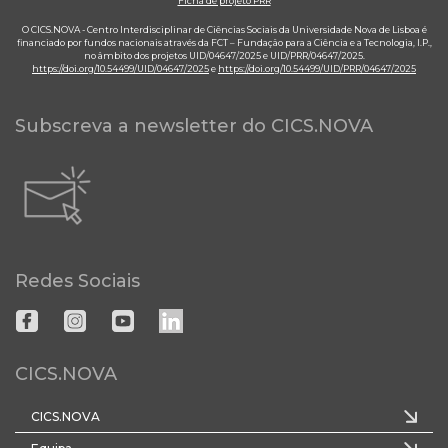
Ficha de projeto PRR
O CICS.NOVA - Centro Interdisciplinar de Ciências Sociais da Universidade Nova de Lisboa é
financiado por fundos nacionais através da FCT – Fundação para a Ciência e a Tecnologia, I.P.,
no âmbito dos projetos UID/04647/2025 e UID/PRR/04647/2025.
https://doi.org/10.54499/UID/04647/2025
e
https://doi.org/10.54499/UID/PRR/04647/2025
Subscreva a newsletter do CICS.NOVA
Redes Sociais
CICS.NOVA
CICS.NOVA