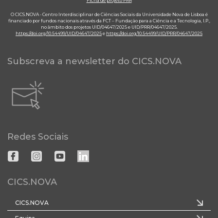
Ficha de projeto PRR
O CICS.NOVA - Centro Interdisciplinar de Ciências Sociais da Universidade Nova de Lisboa é
financiado por fundos nacionais através da FCT – Fundação para a Ciência e a Tecnologia, I.P.,
no âmbito dos projetos UID/04647/2025 e UID/PRR/04647/2025.
https://doi.org/10.54499/UID/04647/2025
e
https://doi.org/10.54499/UID/PRR/04647/2025
Subscreva a newsletter do CICS.NOVA
Redes Sociais
CICS.NOVA
CICS.NOVA