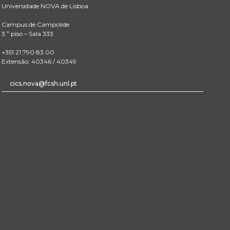
Universidade NOVA de Lisboa
Campus de Campolide
3.º piso – Sala 333
+351 21 790 83 00
Extensão: 40346 / 40349
cics.nova@fcsh.unl.pt