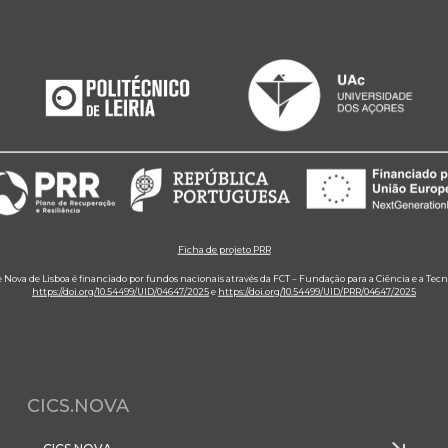
Ficha de projeto PRR
e Nova de Lisboa é financiado por fundos nacionais através da FCT – Fundação para a Ciência e a Tecn
https://doi.org/10.54499/UID/04647/2025
e
https://doi.org/10.54499/UID/PRR/04647/2025
CICS.NOVA