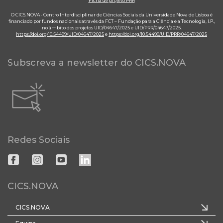
Ficha de projeto PRR
O CICS.NOVA - Centro Interdisciplinar de Ciências Sociais da Universidade Nova de Lisboa é
financiado por fundos nacionais através da FCT – Fundação para a Ciência e a Tecnologia, I.P.,
no âmbito dos projetos UID/04647/2025 e UID/PRR/04647/2025.
https://doi.org/10.54499/UID/04647/2025
e
https://doi.org/10.54499/UID/PRR/04647/2025
Subscreva a newsletter do CICS.NOVA
Redes Sociais
CICS.NOVA
CICS.NOVA