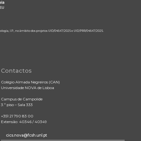
ologia, I.P., no âmbito dos projetos UID/04647/2025 e UID/PRR/04647/2025.
Contactos
Colégio Almada Negreiros (CAN)
Universidade NOVA de Lisboa
Campus de Campolide
3.º piso – Sala 333
+351 21 790 83 00
Extensão: 40346 / 40349
cics.nova@fcsh.unl.pt