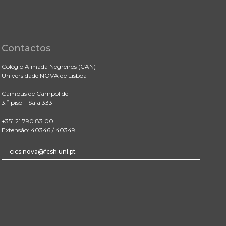
Contactos
Colégio Almada Negreiros (CAN)
Universidade NOVA de Lisboa
Campus de Campolide
3.º piso – Sala 333
+351 21 790 83 00
Extensão: 40346 / 40349
cics.nova@fcsh.unl.pt