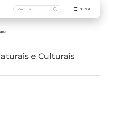
menu
mada
turais e Culturais