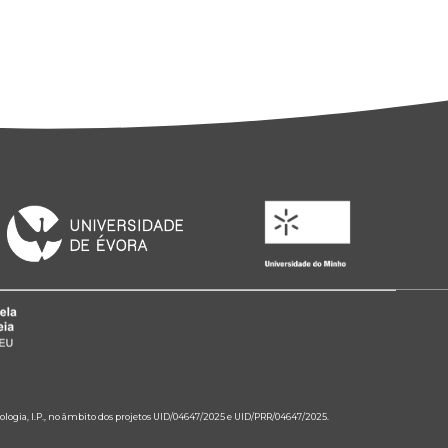
ologia, I.P., no âmbito dos projetos UID/04647/2025 e UID/PRR/04647/2025.