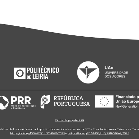
Ficha de projeto PRR
e Nova de Lisboa é financiado por fundos nacionais através da FCT – Fundação para a Ciência e a Tecn
https://doi.org/10.54499/UID/04647/2025
e
https://doi.org/10.54499/UID/PRR/04647/2025