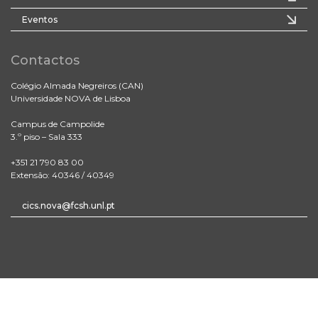
Eventos
Contactos
Colégio Almada Negreiros (CAN)
Universidade NOVA de Lisboa
Campus de Campolide
3.º piso – Sala 333
+351 21 790 83 00
Extensão: 40346 / 40349
cics.nova@fcsh.unl.pt