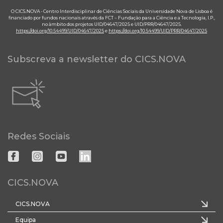
O CICS.NOVA - Centro Interdisciplinar de Ciências Sociais da Universidade Nova de Lisboa é
financiado por fundos nacionais através da FCT – Fundação para a Ciência e a Tecnologia, I.P.,
no âmbito dos projetos UID/04647/2025 e UID/PRR/04647/2025.
https://doi.org/10.54499/UID/04647/2025
e
https://doi.org/10.54499/UID/PRR/04647/2025
Subscreva a newsletter do CICS.NOVA
Redes Sociais
CICS.NOVA
CICS.NOVA
Equipa