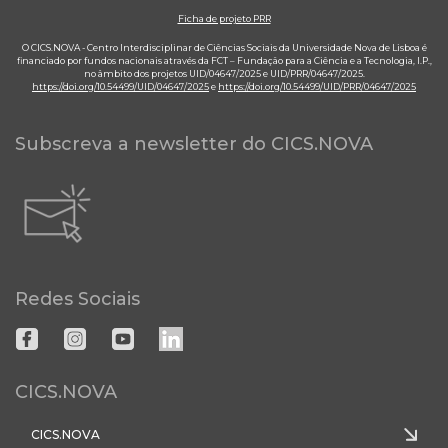
Ficha de projeto PRR
O CICS.NOVA - Centro Interdisciplinar de Ciências Sociais da Universidade Nova de Lisboa é
financiado por fundos nacionais através da FCT – Fundação para a Ciência e a Tecnologia, I.P.,
no âmbito dos projetos UID/04647/2025 e UID/PRR/04647/2025.
https://doi.org/10.54499/UID/04647/2025
e
https://doi.org/10.54499/UID/PRR/04647/2025
Subscreva a newsletter do CICS.NOVA
Redes Sociais
CICS.NOVA
CICS.NOVA