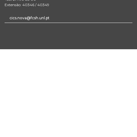
Extensão: 40346 / 40349
cics.nova@fcsh.unl.pt