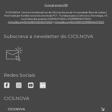
Ficha de projeto PRR
O CICS.NOVA - Centro Interdisciplinar de Ciências Sociais da Universidade Nova de Lisboa é
financiado por fundos nacionais através da FCT – Fundação para a Ciência e a Tecnologia, I.P.,
no âmbito dos projetos UID/04647/2025 e UID/PRR/04647/2025.
https://doi.org/10.54499/UID/04647/2025
e
https://doi.org/10.54499/UID/PRR/04647/2025
Subscreva a newsletter do CICS.NOVA
Redes Sociais
CICS.NOVA
CICS.NOVA