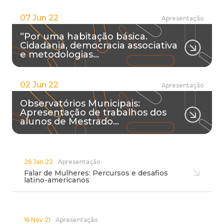
07 Jun 22
Apresentação
“Por uma habitação básica.
Cidadania, democracia associativa
e metodologias…
02 Jun 22
Apresentação
Observatórios Municipais:
Apresentação de trabalhos dos
alunos de Mestrado…
26 Jan 22
Apresentação
Falar de Mulheres: Percursos e desafios
latino-americanos
16 Nov 21
Apresentação