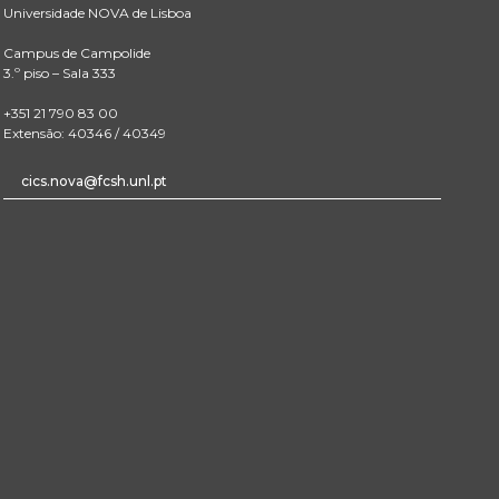
Universidade NOVA de Lisboa
Campus de Campolide
3.º piso – Sala 333
+351 21 790 83 00
Extensão: 40346 / 40349
cics.nova@fcsh.unl.pt