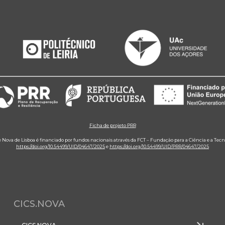
Ficha de projeto PRR
e Nova de Lisboa é financiado por fundos nacionais através da FCT – Fundação para a Ciência e a Tecn
https://doi.org/10.54499/UID/04647/2025
e
https://doi.org/10.54499/UID/PRR/04647/2025
CICS.NOVA